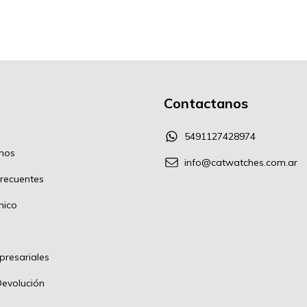
Contactanos
5491127428974
mos
info@catwatches.com.ar
recuentes
nico
resariales
Devolución