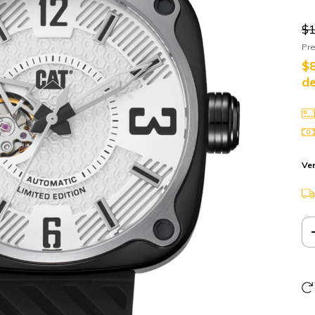
$1
Pre
$
de
Ver