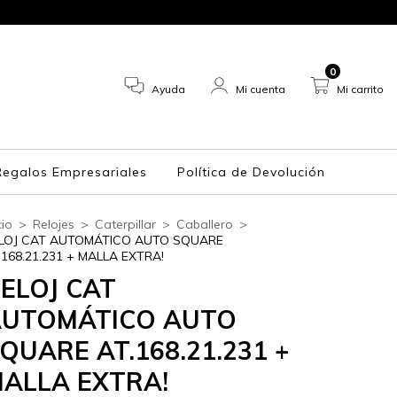
PRODUCTOS ORIGINALES. GARANTÍA 
0
Ayuda
Mi cuenta
Mi carrito
Regalos Empresariales
Política de Devolución
cio
>
Relojes
>
Caterpillar
>
Caballero
>
LOJ CAT AUTOMÁTICO AUTO SQUARE
.168.21.231 + MALLA EXTRA!
ELOJ CAT
AUTOMÁTICO AUTO
QUARE AT.168.21.231 +
ALLA EXTRA!