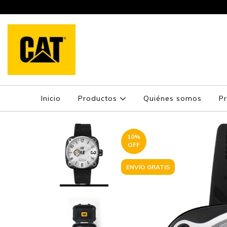
GARANTÍA OFICIAL. RESPALDO LOCAL
Inicio
Productos
Quiénes somos
P
10
%
OFF
ENVÍO GRATIS