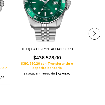
E
RELOJ CAT R-TYPE AO.141.11.323
RELOJ 
1
$436.578,00
$5
$392.920,20
con
Transferencia o
ia o
$521.469,
depósito bancario
dep
6
cuotas sin interés de
$72.763,00
,00
6
cuotas si