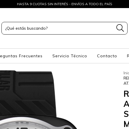
HASTA 9 CUOTAS SIN INTERÉS - ENVÍOS A TODO EL PAÍS
reguntas Frecuentes
Servicio Técnico
Contacto
Ini
RE
AT
R
S
M