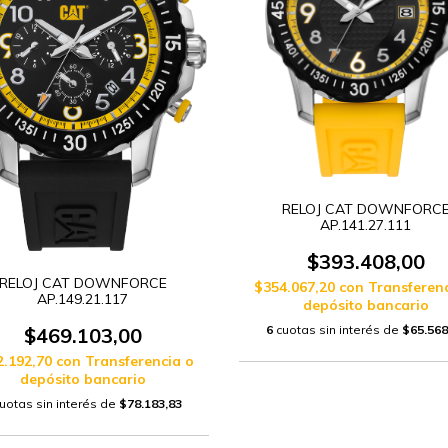
RELOJ CAT DOWNFORC
AP.141.27.111
$393.408,00
RELOJ CAT DOWNFORCE
$354.067,20
con
Transferenc
AP.149.21.117
depósito bancario
6
cuotas sin interés de
$65.568
$469.103,00
2.192,70
con
Transferencia o
depósito bancario
uotas sin interés de
$78.183,83