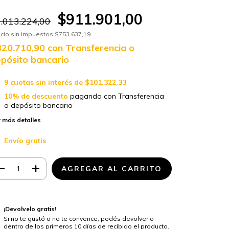
$911.901,00
.013.224,00
cio sin impuestos
$753.637,19
820.710,90
con
Transferencia o
pósito bancario
9
cuotas sin interés de
$101.322,33
10% de descuento
pagando con Transferencia
o depósito bancario
 más detalles
Envío gratis
¡Devolvelo gratis!
Si no te gustó o no te convence, podés devolverlo
dentro de los primeros 10 días de recibido el producto.