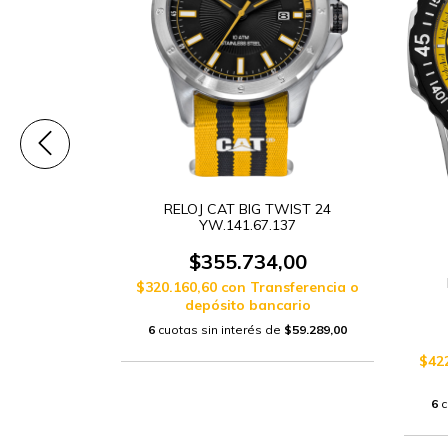
A.161.16.138
RELOJ CAT BIG TWIST 24
YW.141.67.137
,00
$355.734,00
sferencia o
$320.160,60
con
Transferencia o
ario
depósito bancario
e
$58.631,33
6
cuotas sin interés de
$59.289,00
$42
6
c