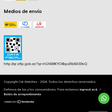
Medios de envío
http://qr.afip.gob.ar/?qr=hGf4lI8KYO8bpxRb8A59oQ
Copyright Cat Watches - 2026. Todos los derechos reservados.
Defensa de las y los consumidores. Para reclamos
ingresá acá.
/
Botón de arrepentimiento