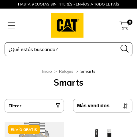
HASTA 9 CUOTAS SIN INTERÉS - ENVÍOS A TODO EL PAÍS
0
Inicio
>
Relojes
>
Smarts
Smarts
Filtrar
ENVÍO GRATIS