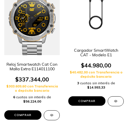
Cargador SmartWatch
CAT - Modelo E1
Reloj Smartwatch Cat Con
$44.980,00
Malla Extra E114011100
$40.482,00
con
Transferencia o
depósito bancario
$337.344,00
3
cuotas sin interés de
$303.609,60
con
Transferencia
$14.993,33
o depósito bancario
6
cuotas sin interés de
$56.224,00