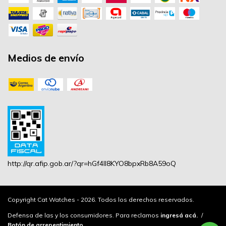
Medios de envío
http://qr.afip.gob.ar/?qr=hGf4lI8KYO8bpxRb8A59oQ
Copyright Cat Watches - 2026. Todos los derechos reservados.
Defensa de las y los consumidores. Para reclamos
ingresá acá.
/
Botón de arrepentimiento