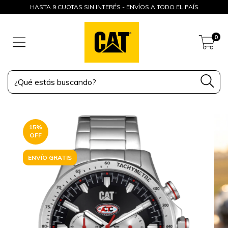
HASTA 9 CUOTAS SIN INTERÉS - ENVÍOS A TODO EL PAÍS
0
15
%
OFF
ENVÍO GRATIS