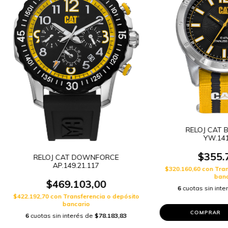
RELOJ CAT B
YW.141
$355.
RELOJ CAT DOWNFORCE
AP.149.21.117
$320.160,60
con
Tran
banc
$469.103,00
6
cuotas sin int
$422.192,70
con
Transferencia o depósito
bancario
6
cuotas sin interés de
$78.183,83