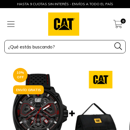
HASTA 9 CUOTAS SIN INTERÉS - ENVÍOS A TODO EL PAÍS
0
10
%
OFF
ENVÍO GRATIS