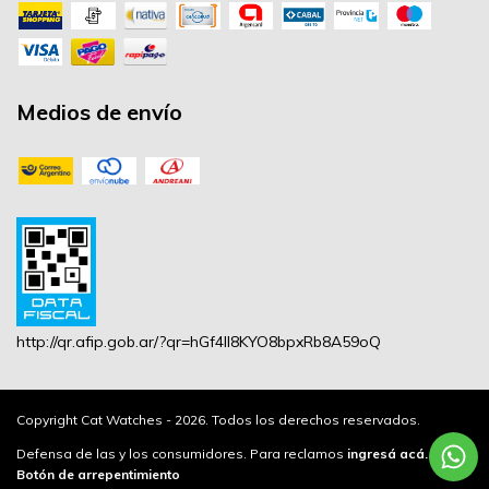
Medios de envío
http://qr.afip.gob.ar/?qr=hGf4lI8KYO8bpxRb8A59oQ
Copyright Cat Watches - 2026. Todos los derechos reservados.
Defensa de las y los consumidores. Para reclamos
ingresá acá.
/
Botón de arrepentimiento