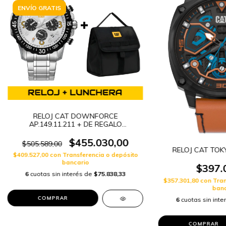
ENVÍO GRATIS
RELOJ CAT DOWNFORCE
AP.149.11.211 + DE REGALO
LUNCHERA CAT A8410380
$455.030,00
$505.589,00
RELOJ CAT TOKY
$409.527,00
con
Transferencia o depósito
bancario
$397.
6
cuotas sin interés de
$75.838,33
$357.301,80
con
Tran
banc
6
cuotas sin int