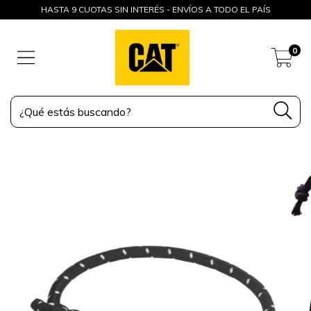
HASTA 9 CUOTAS SIN INTERÉS - ENVÍOS A TODO EL PAÍS
0