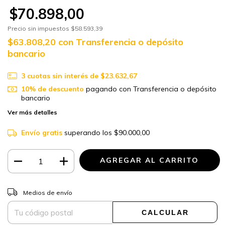
$70.898,00
Precio sin impuestos
$58.593,39
$63.808,20
con
Transferencia o depósito
bancario
3
cuotas sin interés de
$23.632,67
10% de descuento
pagando con Transferencia o depósito
bancario
Ver más detalles
Envío gratis
superando los
$90.000,00
CAMBIAR CP
Entregas para el CP:
Medios de envío
CALCULAR