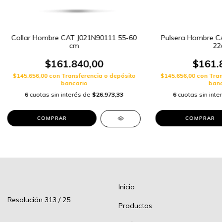
Collar Hombre CAT J021N90111 55-60
Pulsera Hombre C
cm
22
$161.840,00
$161.
$145.656,00
con
Transferencia o depósito
$145.656,00
con
Tran
bancario
banc
6
cuotas sin interés de
$26.973,33
6
cuotas sin int
Inicio
Resolución 313 / 25
Productos