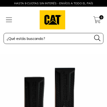
HASTA 9 CUOTAS SIN INTERÉS - ENVÍOS A TODO EL PAÍS
0