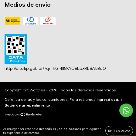
Medios de envío
http://qr.afip.gob.ar/?qr=hGf4lI8KYO8bpxRb8A59oQ
Copyright Cat Watches - 2026. Todos los derechos reservados.
Defensa de las y los consumidores. Para reclamos
ingresá acá.
/
Botón de arrepentimiento
Al navegar por este sitio
aceptás el uso de cookies
para agilizar
ENTENDIDO
tu experiencia de compra.