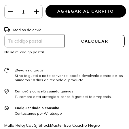
CAMBIAR CP
Entregas para el CP:
Medios de envío
CALCULAR
No sé mi código postal
¡Devolvelo gratis!
Si no te gustó o no te convence, podés devolverlo dentro de los
primeros 10 días de recibido el producto.
Comprá y cancelá cuando quieras.
Tu compra está protegida, cancelá gratis si te arrepentís.
Cualquier duda o consulta
Contactanos por Whatsapp
Malla Reloj Cat Sj ShockMaster Evo Caucho Negro