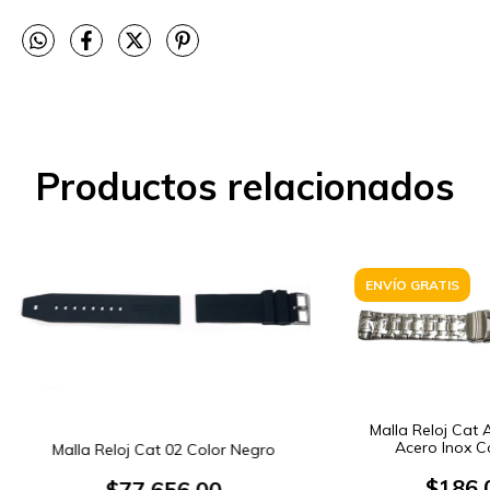
Productos relacionados
ENVÍO GRATIS
Malla Reloj Cat 
Acero Inox C
Malla Reloj Cat 02 Color Negro
$186.
$77.656,00