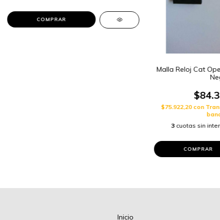
COMPRAR
Malla Reloj Cat Op
Ne
$84.3
$75.922,20
con
Tran
banc
3
cuotas sin int
Inicio