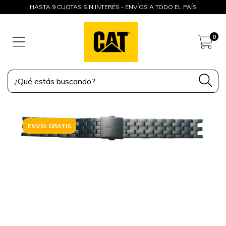
HASTA 9 CUOTAS SIN INTERÉS - ENVÍOS A TODO EL PAÍS
0
ENVÍO GRATIS