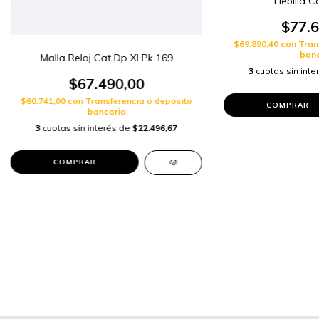
Hebilla C
$77.6
$69.890,40
con
Tran
banc
Malla Reloj Cat Dp Xl Pk 169
3
cuotas sin int
$67.490,00
$60.741,00
con
Transferencia o depósito
bancario
3
cuotas sin interés de
$22.496,67