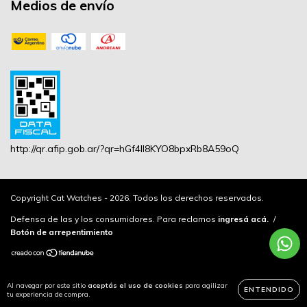
Medios de envío
http://qr.afip.gob.ar/?qr=hGf4lI8KYO8bpxRb8A59oQ
Copyright Cat Watches - 2026. Todos los derechos reservados.
Defensa de las y los consumidores. Para reclamos
ingresá acá.
/
Botón de arrepentimiento
Al navegar por este sitio
aceptás el uso de cookies
para agilizar
ENTENDIDO
tu experiencia de compra.