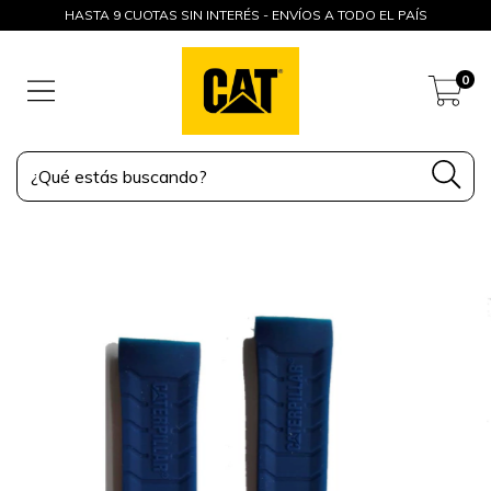
HASTA 9 CUOTAS SIN INTERÉS - ENVÍOS A TODO EL PAÍS
0