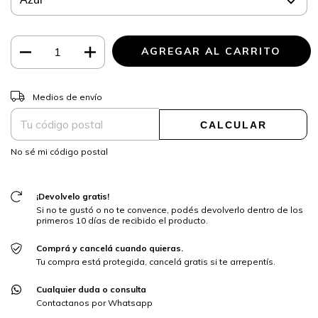
CAMBIAR CP
Entregas para el CP:
Medios de envío
CALCULAR
No sé mi código postal
¡Devolvelo gratis!
Si no te gustó o no te convence, podés devolverlo dentro de los
primeros 10 días de recibido el producto.
Comprá y cancelá cuando quieras.
Tu compra está protegida, cancelá gratis si te arrepentís.
Cualquier duda o consulta
Contactanos por Whatsapp