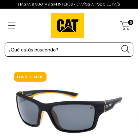
HASTA 9 CUOTAS SIN INTERÉS - ENVÍOS A TODO EL PAÍS
0
ENVÍO GRATIS