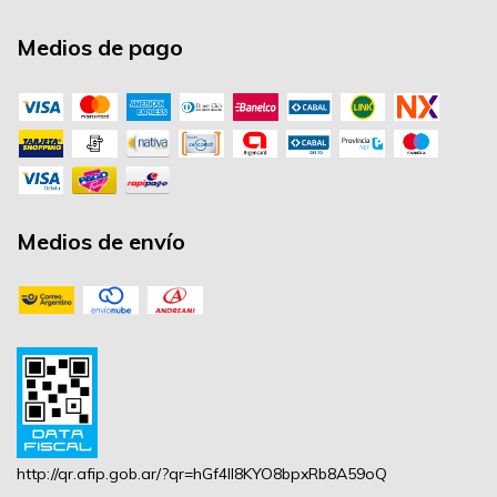
Medios de pago
Medios de envío
http://qr.afip.gob.ar/?qr=hGf4lI8KYO8bpxRb8A59oQ