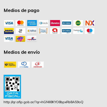
Medios de pago
Medios de envío
http://qr.afip.gob.ar/?qr=hGf4lI8KYO8bpxRb8A59oQ