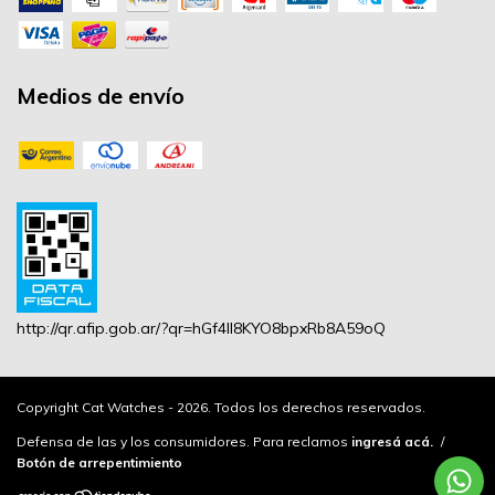
Medios de envío
http://qr.afip.gob.ar/?qr=hGf4lI8KYO8bpxRb8A59oQ
Copyright Cat Watches - 2026. Todos los derechos reservados.
Defensa de las y los consumidores. Para reclamos
ingresá acá.
/
Botón de arrepentimiento