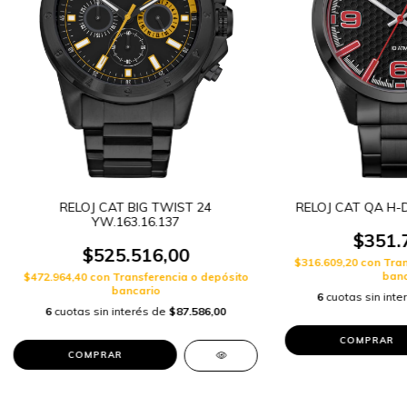
RELOJ CAT BIG TWIST 24
RELOJ CAT QA H-D
YW.163.16.137
$351.
$525.516,00
$316.609,20
con
Tran
banc
$472.964,40
con
Transferencia o depósito
bancario
6
cuotas sin int
6
cuotas sin interés de
$87.586,00