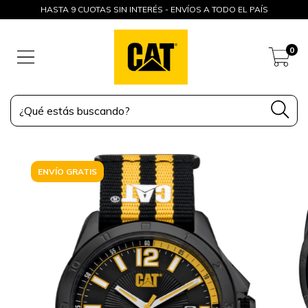
HASTA 9 CUOTAS SIN INTERÉS - ENVÍOS A TODO EL PAÍS
0
ENVÍO GRATIS